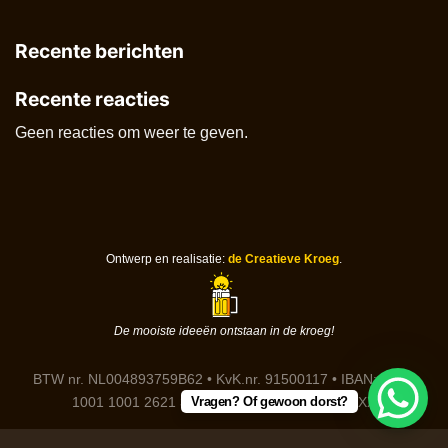
Recente berichten
Recente reacties
Geen reacties om weer te geven.
Ontwerp en realisatie:
de Creatieve Kroeg
.
De mooiste ideeën ontstaan in de kroeg!
BTW nr. NL004893759B62 • KvK.nr. 91500117 • IBAN: DE91
Vragen? Of gewoon dorst?
1001 1001 2621 3646 85 • BIC: NTSBDEB1XXX