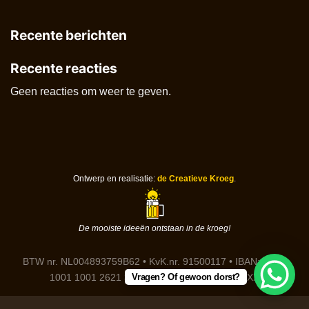
Recente berichten
Recente reacties
Geen reacties om weer te geven.
Ontwerp en realisatie:
de Creatieve Kroeg
.
De mooiste ideeën ontstaan in de kroeg!
BTW nr. NL004893759B62 • KvK.nr. 91500117 • IBAN: DE91
Vragen? Of gewoon dorst?
1001 1001 2621 3646 85 • BIC: NTSBDEB1XXX