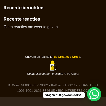
Recente berichten
Recente reacties
Geen reacties om weer te geven.
Ontwerp en realisatie:
de Creatieve Kroeg
.
De mooiste ideeën ontstaan in de kroeg!
BTW nr. NL004893759B62 • KvK.nr. 91500117 • IBAN: DE91
1001 1001 2621 3646 85 • BIC: NTSBDEB1XXX
Vragen? Of gewoon dorst?