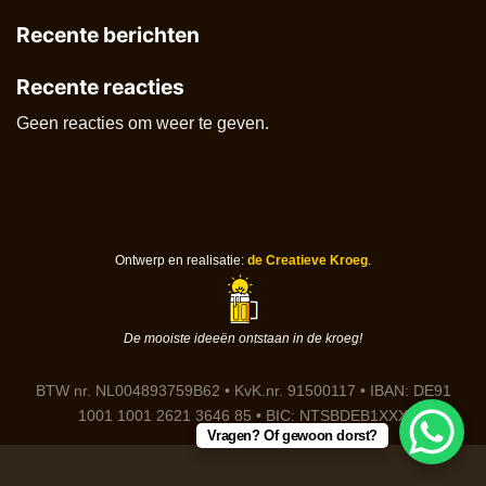
Recente berichten
Recente reacties
Geen reacties om weer te geven.
Ontwerp en realisatie:
de Creatieve Kroeg
.
De mooiste ideeën ontstaan in de kroeg!
BTW nr. NL004893759B62 • KvK.nr. 91500117 • IBAN: DE91
1001 1001 2621 3646 85 • BIC: NTSBDEB1XXX
Vragen? Of gewoon dorst?