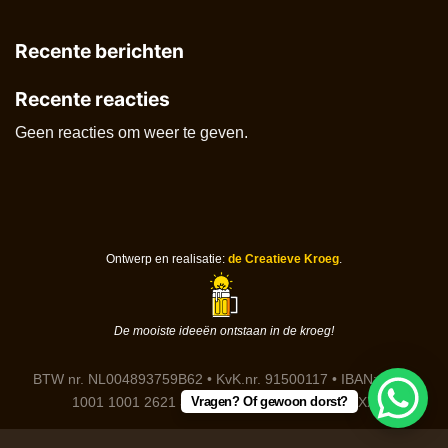
Recente berichten
Recente reacties
Geen reacties om weer te geven.
Ontwerp en realisatie:
de Creatieve Kroeg
.
De mooiste ideeën ontstaan in de kroeg!
BTW nr. NL004893759B62 • KvK.nr. 91500117 • IBAN: DE91
Vragen? Of gewoon dorst?
1001 1001 2621 3646 85 • BIC: NTSBDEB1XXX