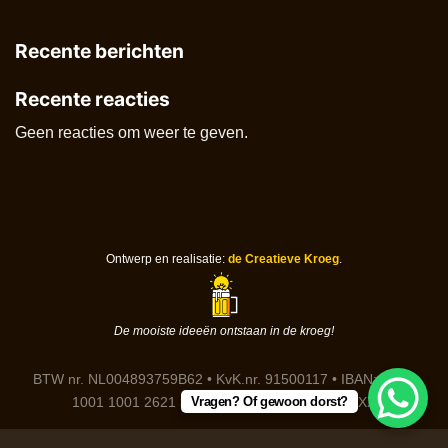
Recente berichten
Recente reacties
Geen reacties om weer te geven.
Ontwerp en realisatie:
de Creatieve Kroeg
.
De mooiste ideeën ontstaan in de kroeg!
BTW nr. NL004893759B62 • KvK.nr. 91500117 • IBAN: DE91
Vragen? Of gewoon dorst?
1001 1001 2621 3646 85 • BIC: NTSBDEB1XXX