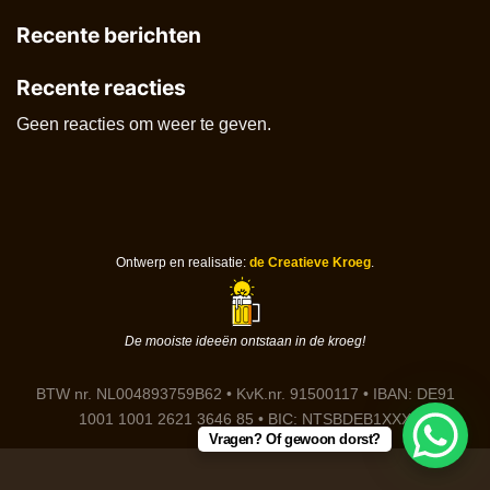
Recente berichten
Recente reacties
Geen reacties om weer te geven.
Ontwerp en realisatie:
de Creatieve Kroeg
.
De mooiste ideeën ontstaan in de kroeg!
BTW nr. NL004893759B62 • KvK.nr. 91500117 • IBAN: DE91
1001 1001 2621 3646 85 • BIC: NTSBDEB1XXX
Vragen? Of gewoon dorst?