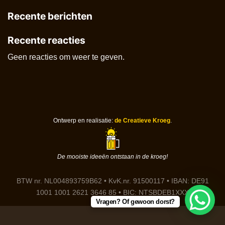
Recente berichten
Recente reacties
Geen reacties om weer te geven.
Ontwerp en realisatie:
de Creatieve Kroeg
.
De mooiste ideeën ontstaan in de kroeg!
BTW nr. NL004893759B62 • KvK.nr. 91500117 • IBAN: DE91
1001 1001 2621 3646 85 • BIC: NTSBDEB1XXX
Vragen? Of gewoon dorst?