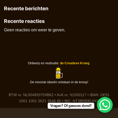
Recente berichten
Recente reacties
Geen reacties om weer te geven.
Ontwerp en realisatie:
de Creatieve Kroeg
.
De mooiste ideeën ontstaan in de kroeg!
BTW nr. NL004893759B62 • KvK.nr. 91500117 • IBAN: DE91
1001 1001 2621 3646 85 • BIC: NTSBDEB1XXX
Vragen? Of gewoon dorst?