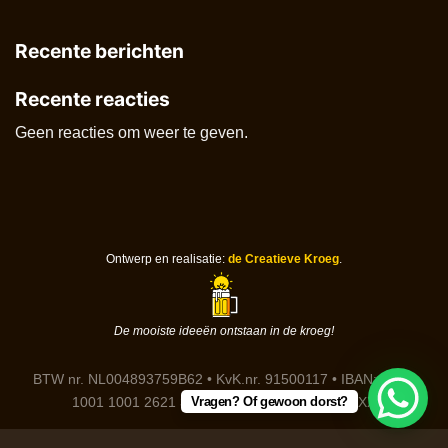
Recente berichten
Recente reacties
Geen reacties om weer te geven.
Ontwerp en realisatie:
de Creatieve Kroeg
.
De mooiste ideeën ontstaan in de kroeg!
BTW nr. NL004893759B62 • KvK.nr. 91500117 • IBAN: DE91
Vragen? Of gewoon dorst?
1001 1001 2621 3646 85 • BIC: NTSBDEB1XXX