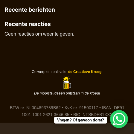
Recente berichten
Recente reacties
Geen reacties om weer te geven.
Ontwerp en realisatie:
de Creatieve Kroeg
.
De mooiste ideeën ontstaan in de kroeg!
BTW nr. NL004893759B62 • KvK.nr. 91500117 • IBAN: DE91
1001 1001 2621 3646 85 • BIC: NTSBDEB1XXX
Vragen? Of gewoon dorst?