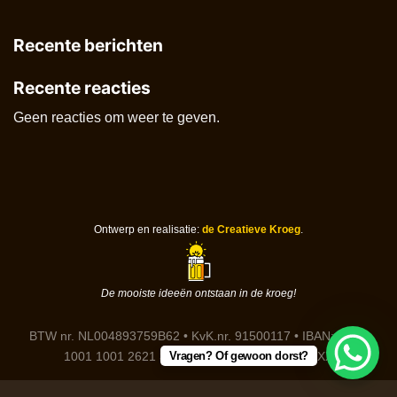
Recente berichten
Recente reacties
Geen reacties om weer te geven.
Ontwerp en realisatie:
de Creatieve Kroeg
.
De mooiste ideeën ontstaan in de kroeg!
BTW nr. NL004893759B62 • KvK.nr. 91500117 • IBAN: DE91
Vragen? Of gewoon dorst?
1001 1001 2621 3646 85 • BIC: NTSBDEB1XXX