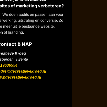
ites of marketing verbeteren?
! We doen audits en passen aan voor
e werking, uitstraling en conversie. Zo
je meer uit je bestaande website,
en of branding.
ontact & NAP
reatieve Kroeg
sbergen, Twente
619636554
ndre@decreatievekroeg.nl
w.decreatievekroeg.nl