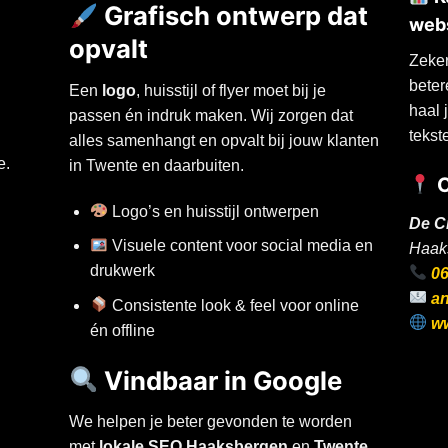
Grafisch ontwerp dat
webs
opvalt
Zeker
beter
Een
logo
, huisstijl of flyer moet bij je
haal 
passen én indruk maken. Wij zorgen dat
tekst
alles samenhangt en opvalt bij jouw klanten
e.
in Twente en daarbuiten.
C
Logo’s en huisstijl ontwerpen
De C
Visuele content voor social media en
Haak
drukwerk
0
a
Consistente look & feel voor online
ww
én offline
Vindbaar in Google
We helpen je beter gevonden te worden
met
lokale SEO Haaksbergen
en
Twente