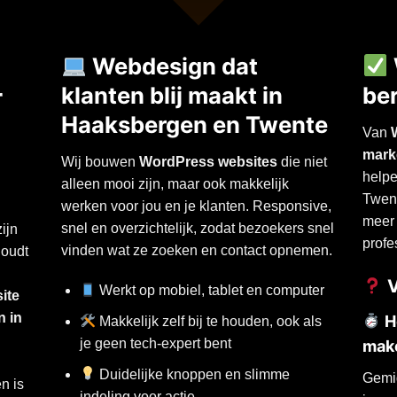
Webdesign dat
klanten blij maakt in
ber
r
Haaksbergen en Twente
Van
mark
Wij bouwen
WordPress websites
die niet
helpe
alleen mooi zijn, maar ook makkelijk
Twent
werken voor jou en je klanten. Responsive,
meer
snel en overzichtelijk, zodat bezoekers snel
zijn
profe
vinden wat ze zoeken en contact opnemen.
houdt
V
Werkt op mobiel, tablet en computer
ite
n in
Ho
Makkelijk zelf bij te houden, ook als
je geen tech-expert bent
mak
Duidelijke knoppen en slimme
Gemid
n is
indeling voor actie