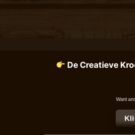
Ga
naar
inhoud
De Creatieve Kr
Want and
Kl