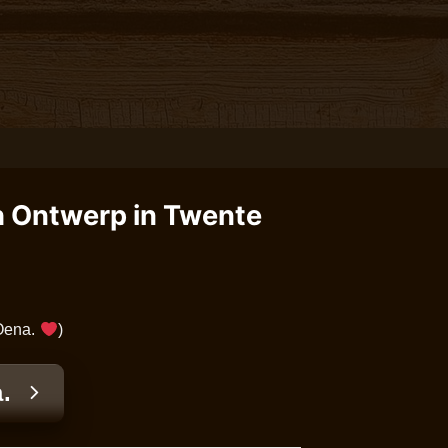
h Ontwerp in Twente
 Oena.
)
.