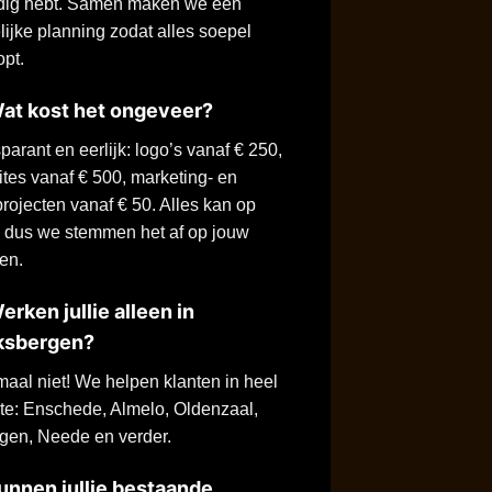
odig hebt. Samen maken we een
lijke planning zodat alles soepel
opt.
at kost het ongeveer?
parant en eerlijk: logo’s vanaf € 250,
tes vanaf € 500, marketing- en
projecten vanaf € 50. Alles kan op
 dus we stemmen het af op jouw
en.
rken jullie alleen in
ksbergen?
aal niet! We helpen klanten in heel
e: Enschede, Almelo, Oldenzaal,
gen, Neede en verder.
nnen jullie bestaande