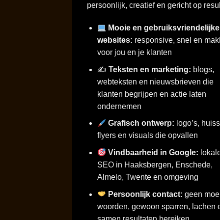
persoonlijk, creatief en gericht op resul
Mooie en gebruiksvriendelijke
websites:
responsive, snel en makk
voor jou en je klanten
✍️
Teksten en marketing:
blogs,
webteksten en nieuwsbrieven die
klanten begrijpen en actie laten
ondernemen
Grafisch ontwerp:
logo’s, huisst
flyers en visuals die opvallen
Vindbaarheid in Google:
lokal
SEO in Haaksbergen, Enschede,
Almelo, Twente en omgeving
Persoonlijk contact:
geen moei
woorden, gewoon sparren, lachen 
samen resultaten bereiken