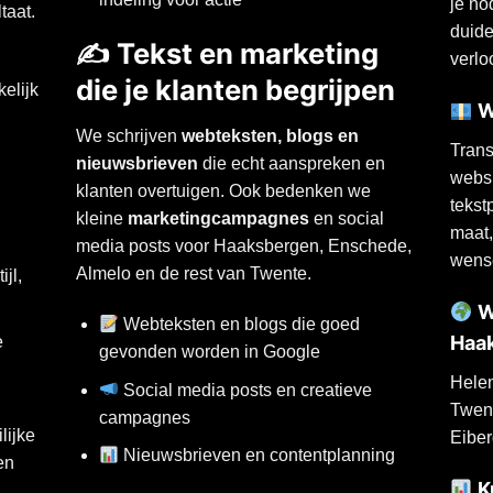
je n
taat.
duide
✍️ Tekst en marketing
verlo
die je klanten begrijpen
elijk
W
We schrijven
webteksten, blogs en
Trans
nieuwsbrieven
die echt aanspreken en
websi
klanten overtuigen. Ook bedenken we
tekst
kleine
marketingcampagnes
en social
maat,
media posts voor Haaksbergen, Enschede,
wens
Almelo en de rest van Twente.
ijl,
We
Webteksten en blogs die goed
Haa
e
gevonden worden in Google
Helem
Social media posts en creatieve
Twent
campagnes
lijke
Eiber
Nieuwsbrieven en contentplanning
en
Ku